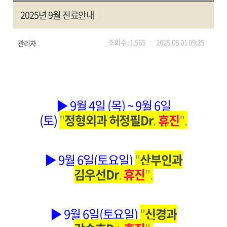
2025년 9월 진료안내
조회수 :
1,565
2025.08.01 09:25
관리자
▶ 9월 4일 (목) ~ 9월 6일
(토)
"
정형외과 허정필Dr
.
휴진
".
▶ 9월 6일(토요일)
"
산부인과
김우선Dr
.
휴진
".
▶ 9월 6일(토요일)
"
신경과