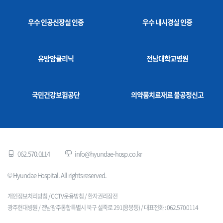
우수 인공신장실 인증
우수 내시경실 인증
유방암클리닉
전남대학교병원
국민건강보험공단
의약품치료재료 불공정신고
062.570.0114
info@hyundae-hosp.co.kr
© Hyundae Hospital. All rights reserved.
개인정보처리방침
/
CCTV운용방침
/
환자권리장전
광주현대병원 / 전남광주통합특별시 북구 설죽로 291(용봉동) / 대표전화 : 062.570.0114