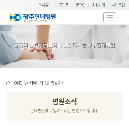
의사찾기
|
홈으로
|
로그인
|
회원가입
|
사이트맵
T
o
g
g
환자의 진료에 최선과 정성을 다하는 광주현대병원
l
e
n
a
v
i
HOME
커뮤니티
병원소식
g
a
t
병원소식
i
현대병원에서 알려드리는 병원소식입니다.
o
n