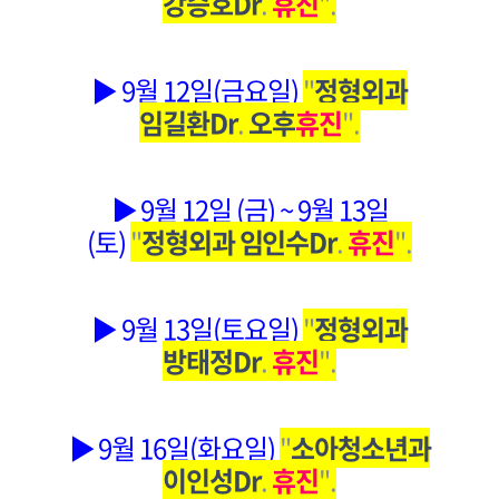
강승호Dr
.
휴진
".
▶ 9월 12일(금요일)
"
정형외과
임길환Dr
.
오후
휴진
".
▶ 9월 12일 (금) ~ 9월 13일
(토)
"
정형외과 임인수Dr
.
휴진
".
▶ 9월 13일(토요일)
"
정형외과
방태정Dr
.
휴진
".
▶ 9월 16일(화요일)
"
소아청소년과
이인성Dr
.
휴진
".