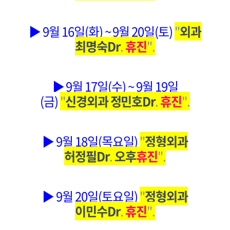
▶ 9월 16일(화) ~ 9월 20일(토)
"
외과
최명숙Dr
.
휴진
".
▶ 9월 17일(수) ~ 9월 19일
(금)
"
신경외과 정민호Dr
.
휴진
".
▶ 9월 18일(목요일)
"
정형외과
허정필Dr
.
오후
휴진
".
▶ 9월 20일(토요일)
"
정형외과
이민수Dr
.
휴진
".